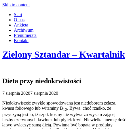
Skip to content
Start
O nas
Ankieta
Archiwum
Prenumerata
Kontakt
Zielony Sztandar – Kwartalnik
Dieta przy niedokrwistości
7 sierpnia 2020
7 sierpnia 2020
Niedokrwistość zwykle spowodowana jest niedoborem żelaza,
kwasu foliowego lub witaminy B
. Bywa, choć rzadko, że
12
przyczyną jest to, iż szpik kostny nie wytwarza wystarczającej
liczby czerwonych krwinek lub płytek krwi. Niewielką anemię dość
łatwo wyleczyć samą dietą. Powinna być bogata w produkty