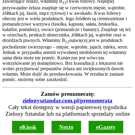
zawierające żelazo, witaminę B
i kwas foliowy. Najlepiej
12
przyswajalne żelaza znajduje się w czerwonym mięsie, wątrobie,
żółtkach jaj, fasoli, mące ryżowej i w awokado. Kwas foliowy
obecny jest w wielu produktach. Jego źródłem są ciemnozielone i
pomarańczowe warzywa (fasolka, kapusta, sałata, brukselka,
kalafior, pomidory), owoce (pomarańcze i banany). Znajduje się też
w orzechach, pestkach słonecznika, żółtkach jaj, wątrobie oraz w
drożdżach piwnych. Witaminy B
najwięcej jest w produktach
12
pochodzenie zwierzęcego – mięsie, wątrobie, jajach, mleku, serze.
Jednak w przypadku anemii wywołanej niedoborem tej witaminy
sama dieta może nie pomóc. Konieczne jest wówczas
wstrzykiwanie jej domięśniowo. Bez konsultacji z lekarzem nie
wolno przyjmować preparatów żelaza ani zwiększonych dawek
witamin. Może dojść do przedawkowania. W rezultacie zamiast
pomóc, możemy sobie zaszkodzić.
Zamów prenumeratę:
zielonysztandar.com.pl/prenumerata
Cały tekst dostępny w wersji papierowej tygodnika
Zielony Sztandar lub na platformach sprzedaży online
eKiosk
Nexto
eGazety