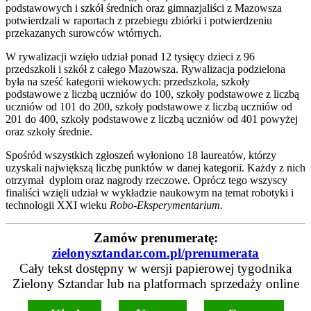
podstawowych i szkół średnich oraz gimnazjaliści z Mazowsza
potwierdzali w raportach z przebiegu zbiórki i potwierdzeniu
przekazanych surowców wtórnych.
W rywalizacji wzięło udział ponad 12 tysięcy dzieci z 96
przedszkoli i szkół z całego Mazowsza. Rywalizacja podzielona
była na sześć kategorii wiekowych: przedszkola, szkoły
podstawowe z liczbą uczniów do 100, szkoły podstawowe z liczbą
uczniów od 101 do 200, szkoły podstawowe z liczbą uczniów od
201 do 400, szkoły podstawowe z liczbą uczniów od 401 powyżej
oraz szkoły średnie.
Spośród wszystkich zgłoszeń wyłoniono 18 laureatów, którzy
uzyskali największą liczbę punktów w danej kategorii. Każdy z nich
otrzymał dyplom oraz nagrody rzeczowe. Oprócz tego wszyscy
finaliści wzięli udział w wykładzie naukowym na temat robotyki i
technologii XXI wieku
Robo-Eksperymentarium.
Zamów prenumeratę:
zielonysztandar.com.pl/prenumerata
Cały tekst dostępny w wersji papierowej tygodnika
Zielony Sztandar lub na platformach sprzedaży online