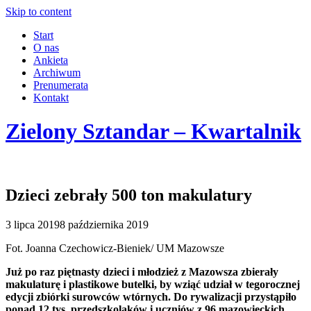
Skip to content
Start
O nas
Ankieta
Archiwum
Prenumerata
Kontakt
Zielony Sztandar – Kwartalnik
Dzieci zebrały 500 ton makulatury
3 lipca 2019
8 października 2019
Fot. Joanna Czechowicz-Bieniek/ UM Mazowsze
Już po raz piętnasty dzieci i młodzież z Mazowsza zbierały
makulaturę i plastikowe butelki, by wziąć udział w tegorocznej
edycji zbiórki surowców wtórnych. Do rywalizacji przystąpiło
ponad 12 tys. przedszkolaków i uczniów z 96 mazowieckich