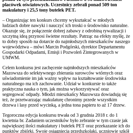
placówek oświatowych. Uczestnicy zebrali ponad 509 ton
makulatury i 25,5 tony butelek PET.
– Organizując ten konkurs chcemy wykształcać w młodych
ludziach dobre nawyki i nauczyć ich troski o środowisko naturalne.
Okazuje się, że połączenie dobrej zabawy z odrobiną rywalizacji i
szczytną ideą przynosi świetne rezultaty. Patrząc na efekty myślę, że
to dobry sposób na dotarcie do najmłodszych mieszkańców naszego
województwa
–
mówi Marcin Podgórski, dyrektor Departamentu
Gospodarki Odpadami, Emisji i Pozwoleń Zintegrowanych w
UMWM.
Celem konkursu jest zachęcenie najmłodszych mieszkańców
Mazowsza do selektywnego zbierania surowców wtórnych oraz
uświadomienie im jak ważny wpływ na kształtowanie środowiska
naturalnego ma ich zachowanie. Udział w konkursie to także
praktyczna nauka o tym, jak można wykorzystywać oraz
segregować odpady. Młodzi mieszkańcy Mazowsza dowiadują się
też, że przetwarzając makulaturę chronimy przede wszystkim
drzewa i lasy przed wycinką, a jedna tona papieru to aż 17 drzew.
Tegoroczna edycja konkursu trwała od 3 grudnia 2018 r. do 1
kwietnia br. Zadaniem uczestników było zebranie w tym czasie jak
największej ilości makulatury i butelek PET oraz przekazanie ich do
punktów zbiórki. Swoje osiągnięcia przedszkolaki, uczniowie szkół