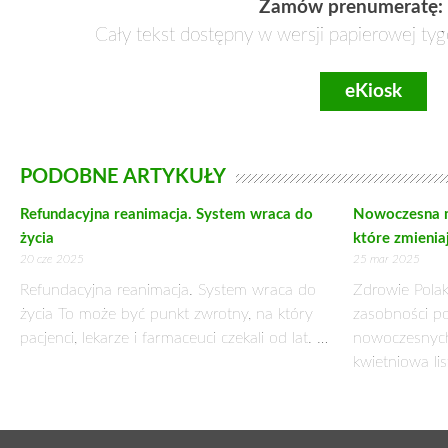
NIEŚWIADOMIE POPEŁNIANE BŁĘDY W TRAK
17 grudnia 2017