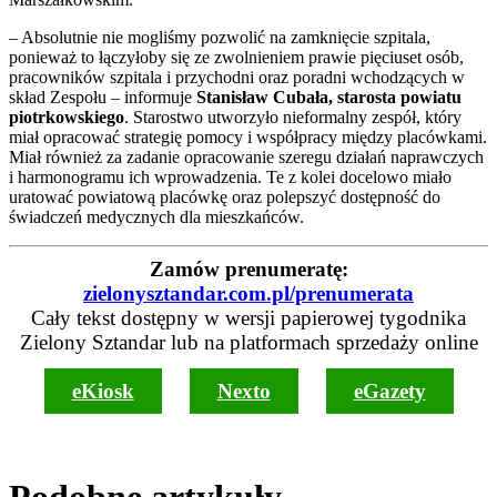
– Absolutnie nie mogliśmy pozwolić na zamknięcie szpitala,
ponieważ to łączyłoby się ze zwolnieniem prawie pięciuset osób,
pracowników szpitala i przychodni oraz poradni wchodzących w
skład Zespołu – informuje
Stanisław Cubała, starosta powiatu
piotrkowskiego
. Starostwo utworzyło nieformalny zespół, który
miał opracować strategię pomocy i współpracy między placówkami.
Miał również za zadanie opracowanie szeregu działań naprawczych
i harmonogramu ich wprowadzenia. Te z kolei docelowo miało
uratować powiatową placówkę oraz polepszyć dostępność do
świadczeń medycznych dla mieszkańców.
Zamów prenumeratę:
zielonysztandar.com.pl/prenumerata
Cały tekst dostępny w wersji papierowej tygodnika
Zielony Sztandar lub na platformach sprzedaży online
eKiosk
Nexto
eGazety
Podobne artykuły