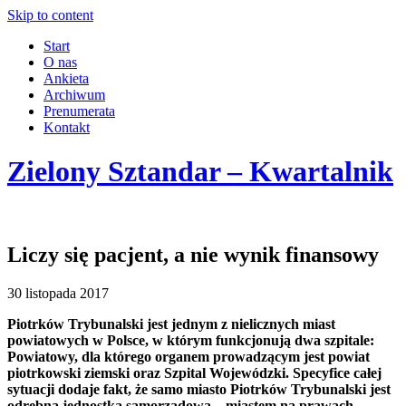
Skip to content
Start
O nas
Ankieta
Archiwum
Prenumerata
Kontakt
Zielony Sztandar – Kwartalnik
Liczy się pacjent, a nie wynik finansowy
30 listopada 2017
Piotrków Trybunalski jest jednym z nielicznych miast
powiatowych w Polsce, w którym funkcjonują dwa szpitale:
Powiatowy, dla którego organem prowadzącym jest powiat
piotrkowski ziemski oraz Szpital Wojewódzki. Specyfice całej
sytuacji dodaje fakt, że samo miasto Piotrków Trybunalski jest
odrębną jednostką samorządową – miastem na prawach