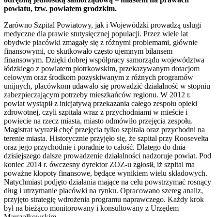
powiatu, tzw. powiatem grodzkim.
Zarówno Szpital Powiatowy, jak i Wojewódzki prowadzą usługi
medyczne dla prawie stutysięcznej populacji. Przez wiele lat
obydwie placówki zmagały się z różnymi problemami, głównie
finansowymi, co skutkowało często ujemnym bilansem
finansowym. Dzięki dobrej współpracy samorządu województwa
łódzkiego z powiatem piotrkowskim, przekazywanym dotacjom
celowym oraz środkom pozyskiwanym z różnych programów
unijnych, placówkom udawało się prowadzić działalność w stopniu
zabezpieczającym potrzeby mieszkańców regionu. W 2012 r.
powiat wystąpił z inicjatywą przekazania całego zespołu opieki
zdrowotnej, czyli szpitala wraz z przychodniami w mieście i
powiecie na rzecz miasta, miasto odmówiło przejęcia zespołu.
Magistrat wyraził chęć przejęcia tylko szpitala oraz przychodni na
terenie miasta. Historycznie przyjęło się, że szpital przy Roosevelta
oraz jego przychodnie i poradnie to całość. Dlatego do dnia
dzisiejszego dalsze prowadzenie działalności nadzoruje powiat. Pod
koniec 2014 r. ówczesny dyrektor ZOZ-u zgłosił, iż szpital ma
poważne kłopoty finansowe, będące wynikiem wielu składowych.
Natychmiast podjęto działania mające na celu powstrzymać rosnący
dług i utrzymanie placówki na rynku. Opracowano szereg analiz,
przyjęto strategię wdrożenia programu naprawczego. Każdy krok
był na bieżąco monitorowany i konsultowany z Urzędem
Marszałkowskim.