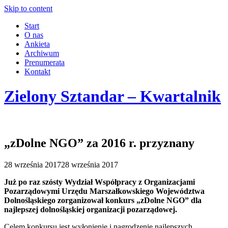
Skip to content
Start
O nas
Ankieta
Archiwum
Prenumerata
Kontakt
Zielony Sztandar – Kwartalnik
„zDolne NGO” za 2016 r. przyznany
28 września 2017
28 września 2017
Już po raz szósty Wydział Współpracy z Organizacjami
Pozarządowymi Urzędu Marszałkowskiego Województwa
Dolnośląskiego zorganizował konkurs „zDolne NGO” dla
najlepszej dolnośląskiej organizacji pozarządowej.
Celem konkursu jest wyłonienie i nagrodzenie najlepszych