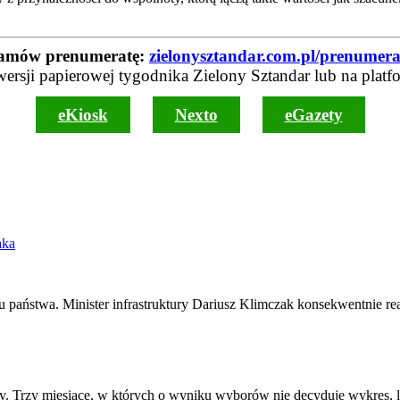
amów prenumeratę:
zielonysztandar.com.pl/prenumera
wersji papierowej tygodnika Zielony Sztandar lub na platf
eKiosk
Nexto
eGazety
aka
zwoju państwa. Minister infrastruktury Dariusz Klimczak konsekwentnie re
łdy. Trzy miesiące, w których o wyniku wyborów nie decyduje wykres,