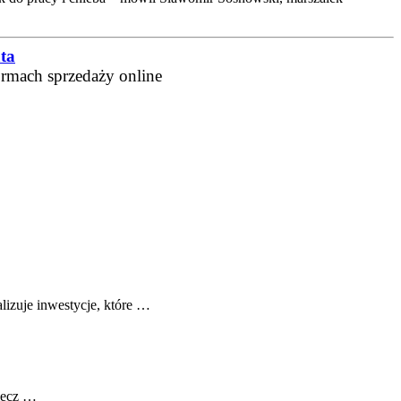
ta
ormach sprzedaży online
alizuje inwestycje, które …
 lecz …