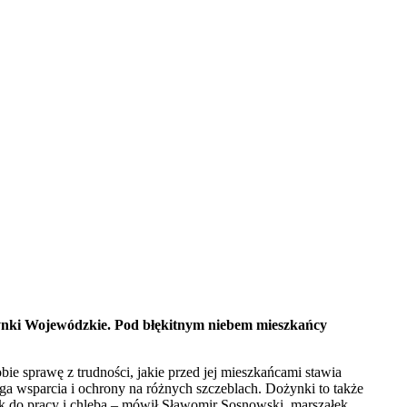
żynki Wojewódzkie. Pod błękitnym niebem mieszkańcy
obie sprawę z trudności, jakie przed jej mieszkańcami stawia
a wsparcia i ochrony na różnych szczeblach. Dożynki to także
nek do pracy i chleba – mówił Sławomir Sosnowski, marszałek