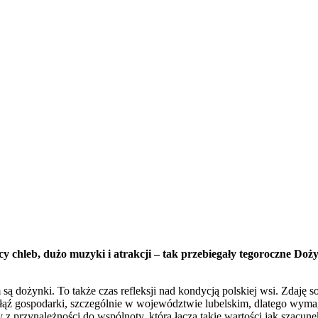
 chleb, dużo muzyki i atrakcji – tak przebiegały tegoroczne Do
są dożynki. To także czas refleksji nad kondycją polskiej wsi. Zdaję s
ałąź gospodarki, szczególnie w województwie lubelskim, dlatego wymag
 z przynależności do wspólnoty, którą łączą takie wartości jak szacu