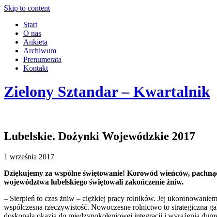
Skip to content
Start
O nas
Ankieta
Archiwum
Prenumerata
Kontakt
Zielony Sztandar – Kwartalnik
Lubelskie. Dożynki Wojewódzkie 2017
1 września 2017
Dziękujemy za wspólne świętowanie! Korowód wieńców, pachnący
województwa lubelskiego świętowali zakończenie żniw.
– Sierpień to czas żniw – ciężkiej pracy rolników. Jej ukoronowaniem 
współczesna rzeczywistość. Nowoczesne rolnictwo to strategiczna g
doskonała okazja do międzypokoleniowej integracji i wyrażenia dumy