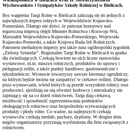
Wychowanków i Sympatyków Szkoły Rolniczej w Bielicach.
Bez wątpienia Targi Rolne w Bielicach zaliczają się do jednych z
największych imprez rolnych w Województwie Kujawsko-
Pomorskim. Dlatego nie dziwi, że patronat honorowy nad
tegoroczną imprezą objęli Minister Rolnictwa i Rozwoju Wsi,
Marszałek Województwa Kujawsko-Pomorskiego, Wojewoda
Kujawsko-Pomorski, a także Krajowa Rada Izb Rolniczych.
Patronem medialnym imprezy jest także nasz ogólnopolski tygodnik
„Zielony Sztandar”. Regionalne Targi Rolne w Bielicach to gratka
dla zwiedzających. Czekają bowiem na nich liczne stanowiska
wystawowe, m.in. maszyn rolniczych, produktów do uprawy i
pielęgnacji roślin, a także punkty handlowe, gastronomiczne i
rękodzielnicze. Wystawie towarzyszy zawsze kiermasz ogrodniczy,
na którym będzie można się zaopatrzyć w ciekawe rośliny. Dlatego
poza wystawcami, wśród których są przede wszystkim rolnicy oraz
producenci, zjeżdżają na nią również hodowcy i mieszkańcy nie
zajmujący się na co dzień rolnictwem. Targi dają ciekawą
możliwość i sposobność zaprezentowania podmiotów
obsługujących rolnictwo oraz bezpośrednio wytwarzających
produkty i płody rolne. Co ważne, na najlepszych czekają
wystawców czekają medale, puchary, dyplomy. W drugim dniu
targów organizatorzy przyznają wyróżnienia dla firm związanych z
rolnictwem.