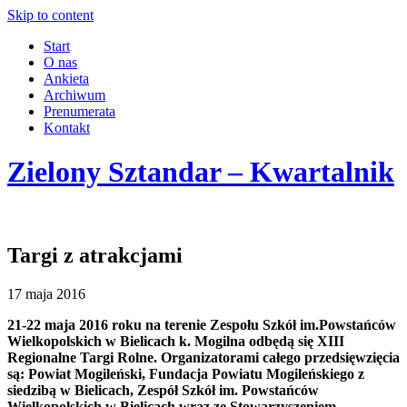
Skip to content
Start
O nas
Ankieta
Archiwum
Prenumerata
Kontakt
Zielony Sztandar – Kwartalnik
Targi z atrakcjami
17 maja 2016
21-22 maja 2016 roku na terenie Zespołu Szkół im.Powstańców
Wielkopolskich w Bielicach k. Mogilna odbędą się XIII
Regionalne Targi Rolne. Organizatorami całego przedsięwzięcia
są: Powiat Mogileński, Fundacja Powiatu Mogileńskiego z
siedzibą w Bielicach, Zespół Szkół im. Powstańców
Wielkopolskich w Bielicach wraz ze Stowarzyszeniem