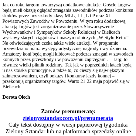
Jak co roku targom towarzyszą dodatkowe atrakcje. Goście targów
będą mieli okazję oglądać zmagania zawodników podczas konkursu
skoków przez przeszkody klasy MLL, LL, L i P oraz XI
Powiatowych Zawodów w Powożeniu. W tym roku dodatkową
atrakcją targów jest zorganizowanie przez Stowarzyszenie
Wychowanków i Sympatyków Szkoły Rolniczej w Bielicach
wystawy starych ciągników i maszyn rolniczych „W Stylu Retro”.
Na odwiedzających czeka także wiele atrakcji. W programie
przewidziano m.in.: występy artystyczne, nagrody i wyróżnienia.
Amatorzy koni będą mogli kibicować podczas zmagań w zawodach
konnych przez przeszkody i w powożeniu zaprzęgami. – Targi to
również wielki piknik rodzinny. Tak jak w poprzednich latach będą
u nas stoiska promocyjne, a także to, co cieszy się największym
zainteresowaniem, czyli pokazy i konkursy jazdy konnej –
przekonują organizatorzy targów. Warto 21-22 maja pojawić się w
Bielicach.
Dorota Olech
Zamów prenumeratę:
zielonysztandar.com.pl/prenumerata
Cały tekst dostępny w wersji papierowej tygodnika
Zielony Sztandar lub na platformach sprzedaży online