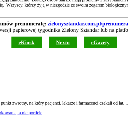
ię. Wszyscy, którzy żyją w niezgodzie ze swoim zegarem biologicznym
amów prenumeratę:
zielonysztandar.com.pl/prenumera
wersji papierowej tygodnika Zielony Sztandar lub na platf
eKiosk
Nexto
eGazety
nkt zwrotny, na który pacjenci, lekarze i farmaceuci czekali od lat.
kowania, a nie portfele