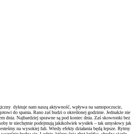
logiczny dyktuje nam naszą aktywność, wpływa na samopoczucie,
otowi do spania. Rano zaś budzi o określonej godzinie. Jednakże nie
ywem dnia. Najbardziej sprawne są pod koniec dnia. Zaś skowronki bez
soby te niechętnie podejmują jakikolwiek wysiłek – tak umysłowy jak
 jesteśmy na wysokiej fali. Wtedy efekty działania będą lepsze. Rytmy
 wcześnie budzą się. Ludzie, którzy śpią zbyt krótko, chodzą ciągle