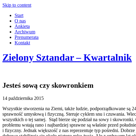
Skip to content
Start
O nas
Ankieta
Archiwum
Prenumerata
Kontakt
Zielony Sztandar – Kwartalnik
Jesteś sową czy skowronkiem
14 października 2015
Wszystkie stworzenia na Ziemi, także ludzie, podporządkowane są 
sprawność umysłową i fizyczną. Steruje cyklem snu i czuwania. Wiecz
wszystkich o tej samej. Stąd bierze się podział na sowy i skowronki
problemu wstają rano i najbardziej sprawne są właśnie przed połudn
i fizyczny. Jednak większość z nas reprezentuje typ pośredni. Dobrze
dobowe stabilizują się około piątego roku życia. Ale z upływem lat u