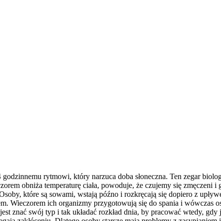
24 godzinnemu rytmowi, który narzuca doba słoneczna. Ten zegar bio
orem obniża temperaturę ciała, powoduje, że czujemy się zmęczeni i g
. Osoby, które są sowami, wstają późno i rozkręcają się dopiero z upł
iem. Wieczorem ich organizmy przygotowują się do spania i wówczas o
 jest znać swój typ i tak układać rozkład dnia, by pracować wtedy, gdy
legają zakłóceniu. Dlatego osoby starsze mają problemy z zasypianiem i