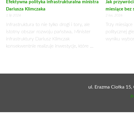
WICEMINISTER GOSPODARKI ARKADIUSZ B
25 września 2015
Perspektywy rozwoju przemysłu obronnego w Polsce to gł
przedstawicielami sektora. W spotkaniu, które odbyło s
Obronnego MSPO w Kielcach, udział wziął podsekretarz st
Wiceminister Bąk podkreślił, że dotychczasowe doświadczen
narzędziem nie tylko w zakresie zapewnienia obronności kraju,
– Realizacja dotychczas zawartych umów offsetowych w spos
polskich przedsiębiorstw działających w przemyśle obronnym –
Zaznaczył również, że MG opracowało „Program wspierania ro
– Jego głównym celem jest stworzenie przedsiębiorstwom