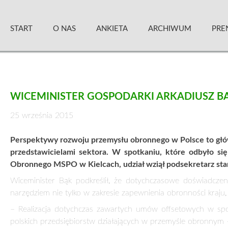
Skip
Zielony Sztandar – Kwartalnik
to
START
O NAS
ANKIETA
ARCHIWUM
PRE
content