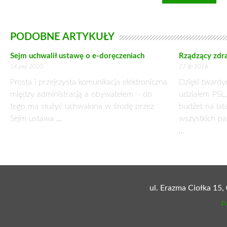
CHIŃSKI DYMEK Z PAPIEROSA
17 sierpnia 2015
Palacze w Pekinie muszą radykalnie zmienić podejście do swo
palenia papierosów w miejscach publicznych. Przepisy te zabra
Zakaz już wcześniej obowiązywał, ale pojawiły się zaostrzon
RMB – renminbi – yuan – waluta Chińskiej Republiki Ludowej 