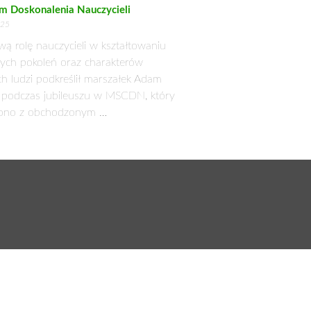
m Doskonalenia Nauczycieli
025
wą rolę nauczycieli w kształtowaniu
łych pokoleń oraz charakterów
h ludzi podkreślił marszałek Adam
k podczas jubileuszu w MSCDN, który
zono z obchodzonym …