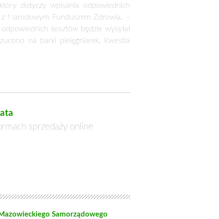
 który dotyczy wpisania odpowiednich
akcie z Narodowym Funduszem Zdrowia. –
u odpowiednich kosztów będzie wysyłał
zucono na barki pielęgniarek. Kwestia
ata
formach sprzedaży online
 Mazowieckiego Samorządowego