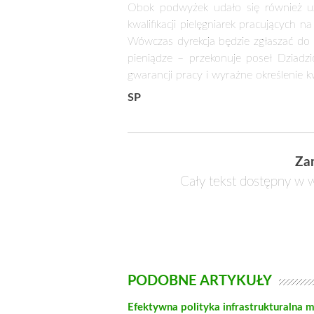
Obok podwyżek udało się również uzg
kwalifikacji pielęgniarek pracujących
Wówczas dyrekcja będzie zgłaszać do 
pieniądze – przekonuje poseł Dziadzi
gwarancji pracy i wyraźne określenie kwa
SP
Za
Cały tekst dostępny w w
PODOBNE ARTYKUŁY
Efektywna polityka infrastrukturalna m