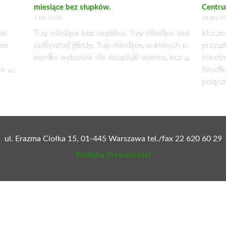
miesiące bez słupków.
Centru
2 kw. 2026
16 gru 2
ale
Trzy miesiące bez słupków. Trzy miesiące bez
Kluczo
ter
politycznej giełdy. Trzy miesiące, w których o
przysz
wyniku wyborów nie decyduje wykres, lecz …
młodyc
re …
Struzi
połąc
ul. Erazma Ciołka 15, 01-445 Warszawa tel./fax 22 620 60 29
Polityka Prywatności