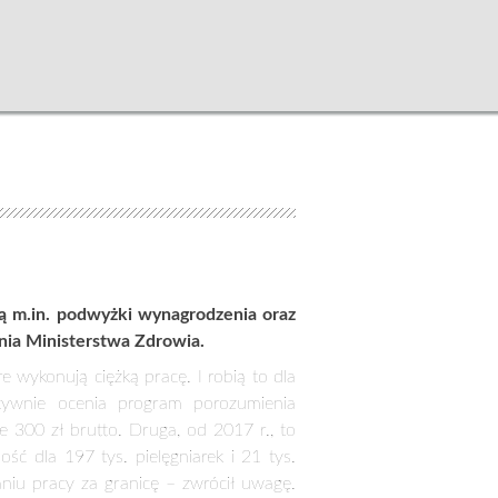
ą m.in. podwyżki wynagrodzenia oraz
nia Ministerstwa Zdrowia.
e wykonują ciężką pracę. I robią to dla
tywnie ocenia program porozumienia
 300 zł brutto. Druga, od 2017 r., to
ć dla 197 tys. pielęgniarek i 21 tys.
niu pracy za granicę – zwrócił uwagę.