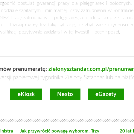
odnić postulat gwarancji pracy dla pielęgniarek i położnych,
 na oddziale szpitalnym i minimalnej liczby zatrudnienia w kontr
NFZ liczbę zatrudnianych pielęgniarek, a fundusz po przeliczeni
o. – Dzisiaj mamy też taką sytuację, że zbyt wiele czynności zr
lifikacji pozytywnie zadziała i w tej kwestii – ocenił poseł.
mów prenumeratę:
zielonysztandar.com.pl/prenumer
ersji papierowej tygodnika Zielony Sztandar lub na plat
eKiosk
Nexto
eGazety
inistra
Jak przywrócić powagę wyborom. Trzy
20 lat