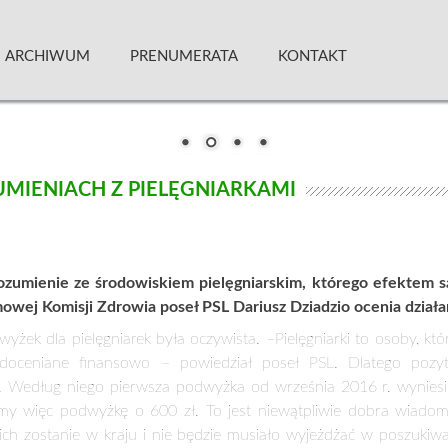
 Kwartalnik
ARCHIWUM
PRENUMERATA
KONTAKT
UMIENIACH Z PIELĘGNIARKAMI
ozumienie ze środowiskiem pielęgniarskim, którego efektem s
owej Komisji Zdrowia poseł PSL Dariusz Dziadzio ocenia działa
ek dla pielęgniarek była oczywista. –Pielęgniarki to osoby, któr
doceniane finansowo – powiedział poseł PSL. Dlatego pozy
i. Według niego pierwsza podwyżka od września 2016 r. wyniesie
my więc podwyżkę o 600 zł. To jest niewątpliwie dobra wiadomoś
ich zostanie w kraju i nie będzie musiało wyjeżdżać w poszukiwa