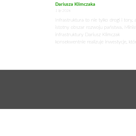
Dariusza Klimczaka
1 lip 2026
Infrastruktura to nie tylko drogi i tory, 
istotny obszar rozwoju państwa. Minis
infrastruktury Dariusz Klimczak
konsekwentnie realizuje inwestycje, któ