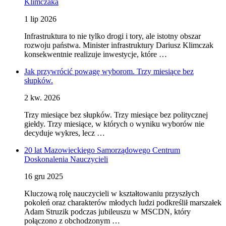
Klimczaka
1 lip 2026
Infrastruktura to nie tylko drogi i tory, ale istotny obszar
rozwoju państwa. Minister infrastruktury Dariusz Klimczak
konsekwentnie realizuje inwestycje, które …
Jak przywrócić powagę wyborom. Trzy miesiące bez
słupków.
2 kw. 2026
Trzy miesiące bez słupków. Trzy miesiące bez politycznej
giełdy. Trzy miesiące, w których o wyniku wyborów nie
decyduje wykres, lecz …
20 lat Mazowieckiego Samorządowego Centrum
Doskonalenia Nauczycieli
16 gru 2025
Kluczową rolę nauczycieli w kształtowaniu przyszłych
pokoleń oraz charakterów młodych ludzi podkreślił marszałek
Adam Struzik podczas jubileuszu w MSCDN, który
połączono z obchodzonym …