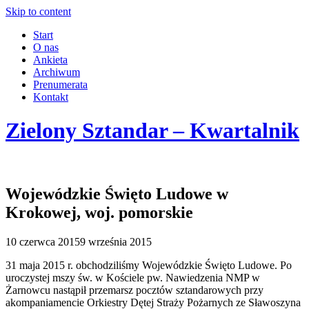
Skip to content
Start
O nas
Ankieta
Archiwum
Prenumerata
Kontakt
Zielony Sztandar – Kwartalnik
Wojewódzkie Święto Ludowe w
Krokowej, woj. pomorskie
10 czerwca 2015
9 września 2015
31 maja 2015 r. obchodziliśmy Wojewódzkie Święto Ludowe. Po
uroczystej mszy św. w Kościele pw. Nawiedzenia NMP w
Żarnowcu nastąpił przemarsz pocztów sztandarowych przy
akompaniamencie Orkiestry Dętej Straży Pożarnych ze Sławoszyna