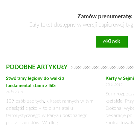
Zamów prenumeratę:
Cały tekst dostępny w wersji papierowej tyg
eKiosk
PODOBNE ARTYKUŁY
Stwórzmy legiony do walki z
Karty w Sejmi
20 lis 2015
fundamentalistami z ISIS
20 lis 2015
Sejm rozpocz
129 osób zabitych, kilkaset rannych w tym
kształcie. Prz
dziesiątki ciężko – to bilans ataku
Dokonał wybo
terrorystycznego w Paryżu dokonanego
deklaracje po
przez islamistów. Według …
kontrastował