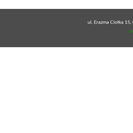
ul. Erazma Ciołka 15,
P