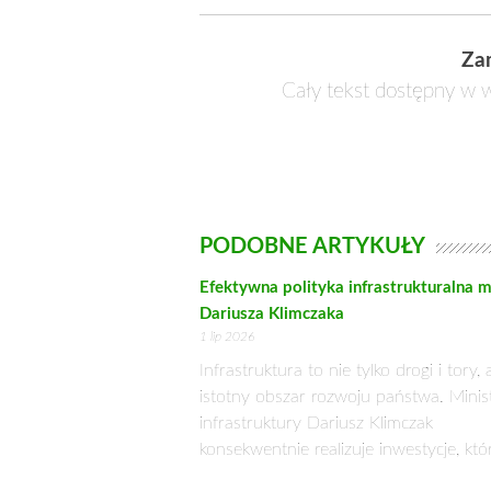
Za
Cały tekst dostępny w w
PODOBNE ARTYKUŁY
Efektywna polityka infrastrukturalna m
Dariusza Klimczaka
1 lip 2026
Infrastruktura to nie tylko drogi i tory, 
istotny obszar rozwoju państwa. Minis
infrastruktury Dariusz Klimczak
konsekwentnie realizuje inwestycje, któ