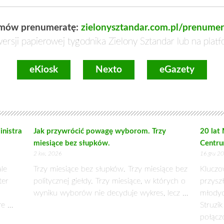
mów prenumeratę:
zielonysztandar.com.pl/prenumer
ersji papierowej tygodnika Zielony Sztandar lub na plat
eKiosk
Nexto
eGazety
inistra
Jak przywrócić powagę wyborom. Trzy
20 lat
miesiące bez słupków.
Centru
2 kw. 2026
16 gru 2
ale
Trzy miesiące bez słupków. Trzy miesiące bez
Kluczo
ter
politycznej giełdy. Trzy miesiące, w których o
przysz
wyniku wyborów nie decyduje wykres, lecz …
młodyc
re …
Struzi
połąc