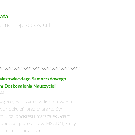
ata
formach sprzedaży online
 Mazowieckiego Samorządowego
m Doskonalenia Nauczycieli
025
wą rolę nauczycieli w kształtowaniu
łych pokoleń oraz charakterów
h ludzi podkreślił marszałek Adam
k podczas jubileuszu w MSCDN, który
zono z obchodzonym …