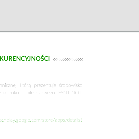
NKURENCYJNOŚCI
icznej, którą prezentuje środowisko
zęcia roku jubileuszowego FSNT-NOT.
s://play.google.com/store/
apps/details?