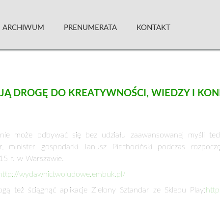
 Kwartalnik
ARCHIWUM
PRENUMERATA
KONTAKT
JĄ DROGĘ DO KREATYWNOŚCI, WIEDZY I KO
ie może odbywać się bez udziału zaawansowanej myśli techn
r, minister gospodarki Janusz Piechociński podczas rozpoc
015 r. w Warszawie.
http://wydawnictwoludowe.
embuk.pl/
ą też ściągnąć aplikacje Zielony Sztandar ze Sklepu Play:
http