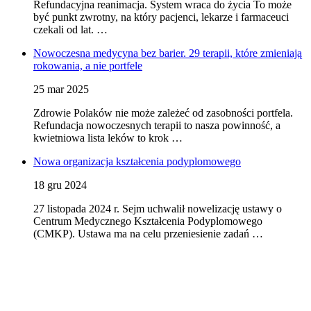
Refundacyjna reanimacja. System wraca do życia To może
być punkt zwrotny, na który pacjenci, lekarze i farmaceuci
czekali od lat. …
Nowoczesna medycyna bez barier. 29 terapii, które zmieniają
rokowania, a nie portfele
25 mar 2025
Zdrowie Polaków nie może zależeć od zasobności portfela.
Refundacja nowoczesnych terapii to nasza powinność, a
kwietniowa lista leków to krok …
Nowa organizacja kształcenia podyplomowego
18 gru 2024
27 listopada 2024 r. Sejm uchwalił nowelizację ustawy o
Centrum Medycznego Kształcenia Podyplomowego
(CMKP). Ustawa ma na celu przeniesienie zadań …