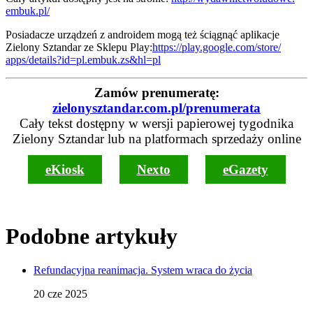
embuk.pl/
Posiadacze urządzeń z androidem mogą też ściągnąć aplikacje
Zielony Sztandar ze Sklepu Play:
https://play.google.com/store/
apps/details?id=pl.embuk.zs&
hl=pl
Zamów prenumeratę:
zielonysztandar.com.pl/prenumerata
Cały tekst dostępny w wersji papierowej tygodnika
Zielony Sztandar lub na platformach sprzedaży online
eKiosk
Nexto
eGazety
Podobne artykuły
Refundacyjna reanimacja. System wraca do życia
20 cze 2025