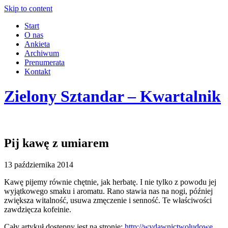
Skip to content
Start
O nas
Ankieta
Archiwum
Prenumerata
Kontakt
Zielony Sztandar – Kwartalnik
Pij kawę z umiarem
13 października 2014
Kawę pijemy równie chętnie, jak herbatę. I nie tylko z powodu jej
wyjątkowego smaku i aromatu. Rano stawia nas na nogi, później
zwiększa witalność, usuwa zmęczenie i senność. Te właściwości
zawdzięcza kofeinie.
Cały artykuł dostępny jest na stronie:
http://wydawnictwoludowe.