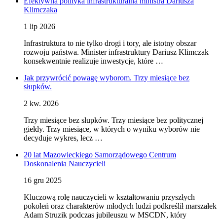
Efektywna polityka infrastrukturalna ministra Dariusza
Klimczaka
1 lip 2026
Infrastruktura to nie tylko drogi i tory, ale istotny obszar
rozwoju państwa. Minister infrastruktury Dariusz Klimczak
konsekwentnie realizuje inwestycje, które …
Jak przywrócić powagę wyborom. Trzy miesiące bez
słupków.
2 kw. 2026
Trzy miesiące bez słupków. Trzy miesiące bez politycznej
giełdy. Trzy miesiące, w których o wyniku wyborów nie
decyduje wykres, lecz …
20 lat Mazowieckiego Samorządowego Centrum
Doskonalenia Nauczycieli
16 gru 2025
Kluczową rolę nauczycieli w kształtowaniu przyszłych
pokoleń oraz charakterów młodych ludzi podkreślił marszałek
Adam Struzik podczas jubileuszu w MSCDN, który