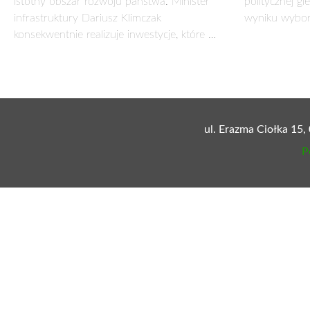
MARSZAŁEK ADAM STRUZIK LIDEREM DZI
22 kwietnia 2014
Już po raz piąty Wołomiński Klub Biznesu zorganizował G
samorządowej 2014” otrzymał marszałek Adam Struzik, któr
Dziękując za wyróżnienie, marszałek Adam Struzik podkre
zrównoważony rozwój regionu, dlatego tak cenne okazują się
Zadania te spełnia, cieszące się dużym zainteresowaniem, prz
­Cały artykuł dostępny jest na stronie:
http://wydawnictwolud
Posiadacze urządzeń z androidem mogą też ściągnąć aplikac