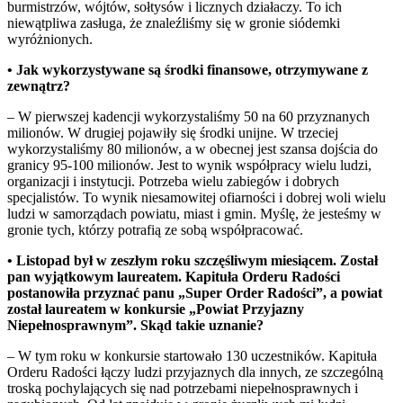
burmistrzów, wójtów, sołtysów i licznych działaczy. To ich
niewątpliwa zasługa, że znaleźliśmy się w gronie siódemki
wyróżnionych.
• Jak wykorzystywane są środki finansowe, otrzymywane z
zewnątrz?
– W pierwszej kadencji wykorzystaliśmy 50 na 60 przyznanych
milionów. W drugiej pojawiły się środki unijne. W trzeciej
wykorzystaliśmy 80 milionów, a w obecnej jest szansa dojścia do
granicy 95-100 milionów. Jest to wynik współpracy wielu ludzi,
organizacji i instytucji. Potrzeba wielu zabiegów i dobrych
specjalistów. To wynik niesamowitej ofiarności i dobrej woli wielu
ludzi w samorządach powiatu, miast i gmin. Myślę, że jesteśmy w
gronie tych, którzy potrafią ze sobą współpracować.
• Listopad był w zeszłym roku szczęśliwym miesiącem. Został
pan wyjątkowym laureatem. Kapituła Orderu Radości
postanowiła przyznać panu „Super Order Radości”, a powiat
został laureatem w konkursie „Powiat Przyjazny
Niepełnosprawnym”. Skąd takie uznanie?
– W tym roku w konkursie startowało 130 uczestników. Kapituła
Orderu Radości łączy ludzi przyjaznych dla innych, ze szczególną
troską pochylających się nad potrzebami niepełnosprawnych i