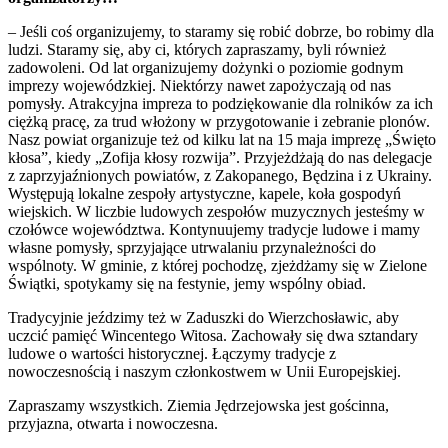
– Jeśli coś organizujemy, to staramy się robić dobrze, bo robimy dla
ludzi. Staramy się, aby ci, których zapraszamy, byli również
zadowoleni. Od lat organizujemy dożynki o poziomie godnym
imprezy wojewódzkiej. Niektórzy nawet zapożyczają od nas
pomysły. Atrakcyjna impreza to podziękowanie dla rolników za ich
ciężką pracę, za trud włożony w przygotowanie i zebranie plonów.
Nasz powiat organizuje też od kilku lat na 15 maja imprezę „Święto
kłosa”, kiedy „Zofija kłosy rozwija”. Przyjeżdżają do nas delegacje
z zaprzyjaźnionych powiatów, z Zakopanego, Będzina i z Ukrainy.
Występują lokalne zespoły artystyczne, kapele, koła gospodyń
wiejskich. W liczbie ludowych zespołów muzycznych jesteśmy w
czołówce województwa. Kontynuujemy tradycje ludowe i mamy
własne pomysły, sprzyjające utrwalaniu przynależności do
wspólnoty. W gminie, z której pochodzę, zjeżdżamy się w Zielone
Świątki, spotykamy się na festynie, jemy wspólny obiad.
Tradycyjnie jeździmy też w Zaduszki do Wierzchosławic, aby
uczcić pamięć Wincentego Witosa. Zachowały się dwa sztandary
ludowe o wartości historycznej. Łączymy tradycje z
nowoczesnością i naszym członkostwem w Unii Europejskiej.
Zapraszamy wszystkich. Ziemia Jędrzejowska jest gościnna,
przyjazna, otwarta i nowoczesna.