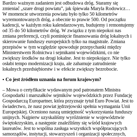
Bardzo ważnym zadaniem jest odbudowa dróg. Staramy się
zmieniać „szare drogi powiatu”, jak śpiewała Maryla Rodowicz…
W momencie utworzenia powiatu było tylko 50 kilometrów
wyremontowanych dróg, a obecnie to prawie 500. Od początku
kadencji, w każdym roku kalendarzowym, budujemy i remontujemy
od 35 do 50 kilometrów dróg. W związku z tym niepokoi nas
zmiana preferencji, czyli pominięcie finansowania dróg lokalnych i
skierowanie funduszy europejskich tylko na magistrale. Zmiana
przepisów w tym względzie spowoduje przepychanki między
Ministerstwem Rolnictwa i sejmikami wojewódzkimi, co nie
zwiększy środków na drogi lokalne. Jest to niepokojące. Nie tylko
osłabi tempo modernizacji kraju, ale zahamuje zatrudnienie
lokalnych przedsiębiorstw i w efekcie zwiększy bezrobocie.
• Co jest źródłem uznania na forum krajowym?
– Mowa o certyfikacie wydawanym pod patronatem Ministra
Gospodarki i marszałków sejmików wojewódzkich przez Fundację
Gospodarczą Europartner, która przyznaje tytuł Euro Powiat. Jest to
świadectwo, że nasz powiat jędrzejowski spełnia wymagania Unii
Europejskiej. Oceniono naszą umiejętność wykorzystania funduszy
unijnych. Najpierw uzyskaliśmy wyróżnienie w województwie
świętokrzyskim, a następnie znaleźliśmy się wśród krajowych
laureatów. Jest to wspólna zasługa wszystkich współpracujących
samorządów, instytucji, stowarzyszeń i organizacji społecznych,