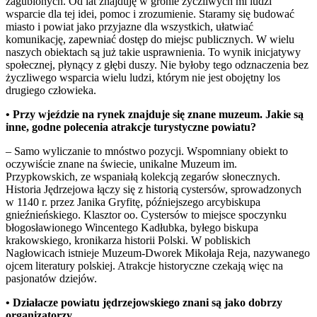
zagubionych. Od lat znajduję w gronie życzliwych mi ludzi
wsparcie dla tej idei, pomoc i zrozumienie. Staramy się budować
miasto i powiat jako przyjazne dla wszystkich, ułatwiać
komunikację, zapewniać dostęp do miejsc publicznych. W wielu
naszych obiektach są już takie usprawnienia. To wynik inicjatywy
społecznej, płynący z głębi duszy. Nie byłoby tego odznaczenia bez
życzliwego wsparcia wielu ludzi, którym nie jest obojętny los
drugiego człowieka.
• Przy wjeździe na rynek znajduje się znane muzeum. Jakie są
inne, godne polecenia atrakcje turystyczne powiatu?
– Samo wyliczanie to mnóstwo pozycji. Wspomniany obiekt to
oczywiście znane na świecie, unikalne Muzeum im.
Przypkowskich, ze wspaniałą kolekcją zegarów słonecznych.
Historia Jędrzejowa łączy się z historią cystersów, sprowadzonych
w 1140 r. przez Janika Gryfitę, późniejszego arcybiskupa
gnieźnieńskiego. Klasztor oo. Cystersów to miejsce spoczynku
błogosławionego Wincentego Kadłubka, byłego biskupa
krakowskiego, kronikarza historii Polski. W pobliskich
Nagłowicach istnieje Muzeum-Dworek Mikołaja Reja, nazywanego
ojcem literatury polskiej. Atrakcje historyczne czekają więc na
pasjonatów dziejów.
• Działacze powiatu jędrzejowskiego znani są jako dobrzy
organizatorzy…