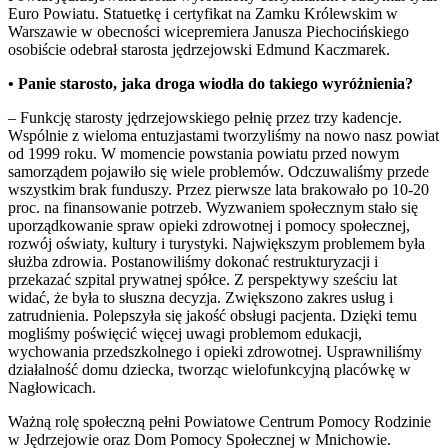
Euro Powiatu. Statuetkę i certyfikat na Zamku Królewskim w
Warszawie w obecności wicepremiera Janusza Piechocińskiego
osobiście odebrał starosta jędrzejowski Edmund Kaczmarek.
• Panie starosto, jaka droga wiodła do takiego wyróżnienia?
– Funkcję starosty jędrzejowskiego pełnię przez trzy kadencje.
Wspólnie z wieloma entuzjastami tworzyliśmy na nowo nasz powiat
od 1999 roku. W momencie powstania powiatu przed nowym
samorządem pojawiło się wiele problemów. Odczuwaliśmy przede
wszystkim brak funduszy. Przez pierwsze lata brakowało po 10-20
proc. na finansowanie potrzeb. Wyzwaniem społecznym stało się
uporządkowanie spraw opieki zdrowotnej i pomocy społecznej,
rozwój oświaty, kultury i turystyki. Największym problemem była
służba zdrowia. Postanowiliśmy dokonać restrukturyzacji i
przekazać szpital prywatnej spółce. Z perspektywy sześciu lat
widać, że była to słuszna decyzja. Zwiększono zakres usług i
zatrudnienia. Polepszyła się jakość obsługi pacjenta. Dzięki temu
mogliśmy poświęcić więcej uwagi problemom edukacji,
wychowania przedszkolnego i opieki zdrowotnej. Usprawniliśmy
działalność domu dziecka, tworząc wielofunkcyjną placówkę w
Nagłowicach.
Ważną rolę społeczną pełni Powiatowe Centrum Pomocy Rodzinie
w Jędrzejowie oraz Dom Pomocy Społecznej w Mnichowie.