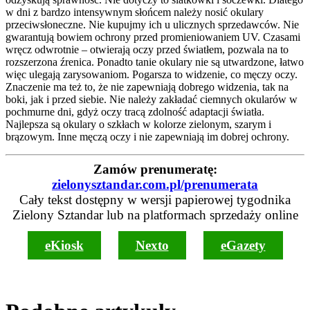
w dni z bardzo intensywnym słońcem należy nosić okulary
przeciwsłoneczne. Nie kupujmy ich u ulicznych sprzedawców. Nie
gwarantują bowiem ochrony przed promieniowaniem UV. Czasami
wręcz odwrotnie – otwierają oczy przed światłem, pozwala na to
rozszerzona źrenica. Ponadto tanie okulary nie są utwardzone, łatwo
więc ulegają zarysowaniom. Pogarsza to widzenie, co męczy oczy.
Znaczenie ma też to, że nie zapewniają dobrego widzenia, tak na
boki, jak i przed siebie. Nie należy zakładać ciemnych okularów w
pochmurne dni, gdyż oczy tracą zdolność adaptacji światła.
Najlepsza są okulary o szkłach w kolorze zielonym, szarym i
brązowym. Inne męczą oczy i nie zapewniają im dobrej ochrony.
Zamów prenumeratę:
zielonysztandar.com.pl/prenumerata
Cały tekst dostępny w wersji papierowej tygodnika
Zielony Sztandar lub na platformach sprzedaży online
eKiosk
Nexto
eGazety