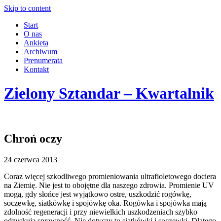
Skip to content
Start
O nas
Ankieta
Archiwum
Prenumerata
Kontakt
Zielony Sztandar – Kwartalnik
Chroń oczy
24 czerwca 2013
Coraz więcej szkodliwego promieniowania ultrafioletowego dociera
na Ziemię. Nie jest to obojętne dla naszego zdrowia. Promienie UV
mogą, gdy słońce jest wyjątkowo ostre, uszkodzić rogówkę,
soczewkę, siatkówkę i spojówkę oka. Rogówka i spojówka mają
zdolność regeneracji i przy niewielkich uszkodzeniach szybko
odzyskują sprawność. Nie dotyczy to siatkówki i soczewki. Dlatego