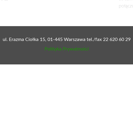
iedzibie Naczelnego Komitetu Wykonawczego Polskiego Stronnict
dzy trzema Kołami PSL (Kołem Polskiego Stronnictwa Ludowego 
ego w Warszawie oraz Kołem Miejskim Polskiego Stronnictwa 
ania historii i idei Ruchu Ludowego, szeroko rozumianych warto
pisali: prezes Zarządu Koła PSL „Stolica” w Warszawie –
Teof
ie –
Weronika Marianna Wielądek
oraz prezes Zarządu Koła Mi
d Miazek
– dyrektor Centralnej Biblioteki Rolniczej im. Michała