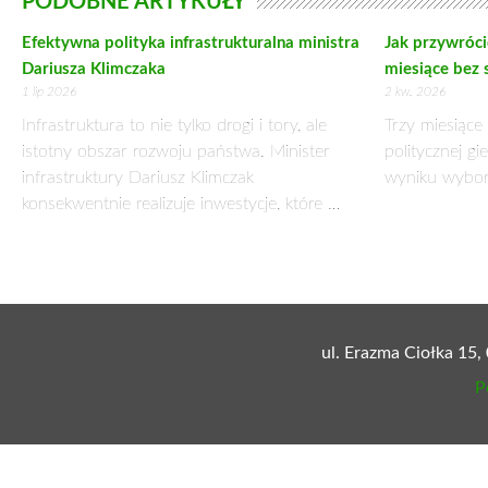
Wspólne posiedzenie zarządów województw świętokrzys
porozumienie w sprawie współpracy dotyczącej inwestycji w 
Podobnie jak podczas zeszłotygodniowego spotkania zarząd
spotkania były inwestycje w drogi łączące oba regiony.Mars
uznali drogę nr 74 Sulejów-Zosin za bardzo ważną, jeśli chod