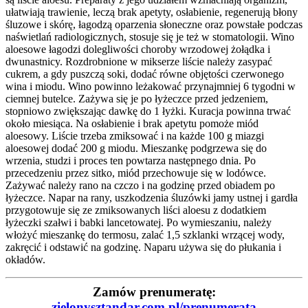
ułatwiają trawienie, leczą brak apetyty, osłabienie, regenerują błony
śluzowe i skórę, łagodzą oparzenia słoneczne oraz powstałe podczas
naświetlań radiologicznych, stosuje się je też w stomatologii. Wino
aloesowe łagodzi dolegliwości choroby wrzodowej żołądka i
dwunastnicy. Rozdrobnione w mikserze liście należy zasypać
cukrem, a gdy puszczą soki, dodać równe objętości czerwonego
wina i miodu. Wino powinno leżakować przynajmniej 6 tygodni w
ciemnej butelce. Zażywa się je po łyżeczce przed jedzeniem,
stopniowo zwiększając dawkę do 1 łyżki. Kuracja powinna trwać
około miesiąca. Na osłabienie i brak apetytu pomoże miód
aloesowy. Liście trzeba zmiksować i na każde 100 g miazgi
aloesowej dodać 200 g miodu. Mieszankę podgrzewa się do
wrzenia, studzi i proces ten powtarza następnego dnia. Po
przecedzeniu przez sitko, miód przechowuje się w lodówce.
Zażywać należy rano na czczo i na godzinę przed obiadem po
łyżeczce. Napar na rany, uszkodzenia śluzówki jamy ustnej i gardła
przygotowuje się ze zmiksowanych liści aloesu z dodatkiem
łyżeczki szałwi i babki lancetowatej. Po wymieszaniu, należy
włożyć mieszankę do termosu, zalać 1,5 szklanki wrzącej wody,
zakręcić i odstawić na godzinę. Naparu używa się do płukania i
okładów.
Zamów prenumeratę:
zielonysztandar.com.pl/prenumerata