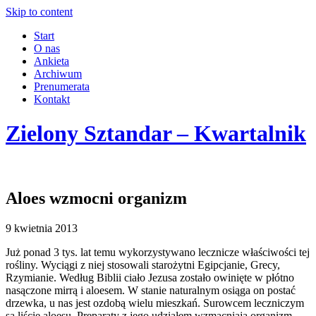
Skip to content
Start
O nas
Ankieta
Archiwum
Prenumerata
Kontakt
Zielony Sztandar – Kwartalnik
Aloes wzmocni organizm
9 kwietnia 2013
Już ponad 3 tys. lat temu wykorzystywano lecznicze właściwości tej
rośliny. Wyciągi z niej stosowali starożytni Egipcjanie, Grecy,
Rzymianie. Według Biblii ciało Jezusa zostało owinięte w płótno
nasączone mirrą i aloesem. W stanie naturalnym osiąga on postać
drzewka, u nas jest ozdobą wielu mieszkań. Surowcem leczniczym
są liście aloesu. Preparaty z jego udziałem wzmacniają organizm,