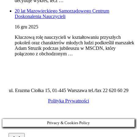
decyduje wykres, lecz …
20 lat Mazowieckiego Samorządowego Centrum
Doskonalenia Nauczycieli
16 gru 2025
Kluczową rolę nauczycieli w kształtowaniu przyszłych
pokoleń oraz charakterów młodych ludzi podkreślił marszałek
Adam Struzik podczas jubileuszu w MSCDN, który
połączono z obchodzonym …
ul. Erazma Ciołka 15, 01-445 Warszawa tel./fax 22 620 60 29
Polityka Prywatności
Privacy & Cookies Policy