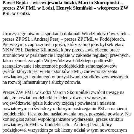
Paweł Bejda – wicewojewoda łódzki, Marcin Skorupiński –
prezes ZW FML w Łodzi, Henryk Siemiński – wiceprezes ZW
PSL w Łodzi.
Uroczystego otwarcia spotkania dokonali Włodzimierz Owczarek –
prezes ZP PSL i Andrzej Peraj – prezes ZP FML w Poddębicach.
Pierwszym z zaproszonych gości, który zabrał głos był sekretarz
NKW PSL Dariusz Klimczak, który przedstawił obecne prace
stronnictwa w parlamencie i rządzie w zakresie regulacji prawnych.
Jako członek zarządu Województwa Łódzkiego podkreślił
zaangażowanie i skuteczność poddębickich samorządowców
(wśród których jest wielu członków FML) zarówno szczebla
powiatowego i gminnego w pozyskiwaniu środków zewnętrznych
na rozwój infrastruktury i służby zdrowia.
Prezes ZW FML w Łodzi Marcin Skorupiński zwrócił uwagę na
fakt, że powiat poddębicki to jeden z dwóch w naszym
województwie, gdzie ludowcy rządzą i powiatem i miastem
powiatowym co świadczy o dobrym postrzeganiu PSL-u na ziemi
poddębickiej i jest godne naśladowania przez pozostałe powiaty. Na
koniec głos zabrał współorganizator wydarzenia, prezes struktur
powiatowych FML w Poddębicach – Andrzej Peraj, który
podziękował wszystkim za tak liczny udział w tym noworocznym