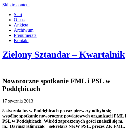
Skip to content
Start
O nas
Ankieta
Archiwum
Prenumerata
Kontakt
Zielony Sztandar – Kwartalnik
Noworoczne spotkanie FML i PSL w
Poddębicach
17 stycznia 2013
8 stycznia br. w Poddębicach po raz pierwszy odbyło się
wspólne spotkanie noworoczne powiatowych organizacji FML i
PSL w Poddębicach. Wśród zaproszonych gości znaleźli się m.
in.: Dariusz Klimczak – sekretarz NKW PSL, prezes ZK FML,