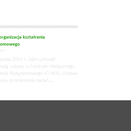
rganizacja kształcenia
lomowego
024
topada 2024 r. Sejm uchwalił
zację ustawy o Centrum Medycznego
cenia Podyplomowego (CMKP). Ustawa
celu przeniesienie zadań …