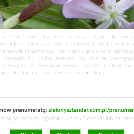
żnią błony śluzowe jamy ustnej, gardła i przewodu pokarmowego
tego zioła nie można stosować przy krwawieniach i krwotok
jach przewodu pokarmowego. Przy nieżycie gardła warto przyrządzi
 przecedzić. Pić 1 łyżkę jeden-trzy razy dziennie. Zewnętrzni
ry głowy, łupieżu, wypadaniu włosów. Dwie łyżki rozdrobnionych
tudzić do temperatury ciała. Wcierać w skórę głowy.
mów prenumeratę:
zielonysztandar.com.pl/prenumer
ersji papierowej tygodnika Zielony Sztandar lub na plat