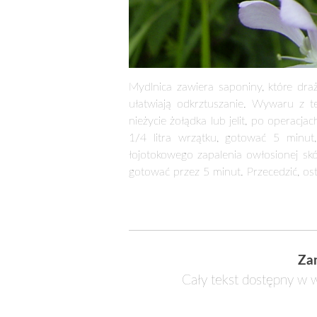
Mydlnica zawiera saponiny, które dra
ułatwiają odkrztuszanie. Wywaru z 
nieżycie żołądka lub jelit, po operac
1/4 litra wrzątku, gotować 5 minut,
łojotokowego zapalenia owłosionej skó
gotować przez 5 minut. Przecedzić, os
Za
Cały tekst dostępny w w