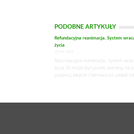
PODOBNE ARTYKUŁY
Refundacyjna reanimacja. System wrac
życia
20 cze 2025
Refundacyjna reanimacja. System wra
życia To może być punkt zwrotny, na k
pacjenci, lekarze i farmaceuci czekali od