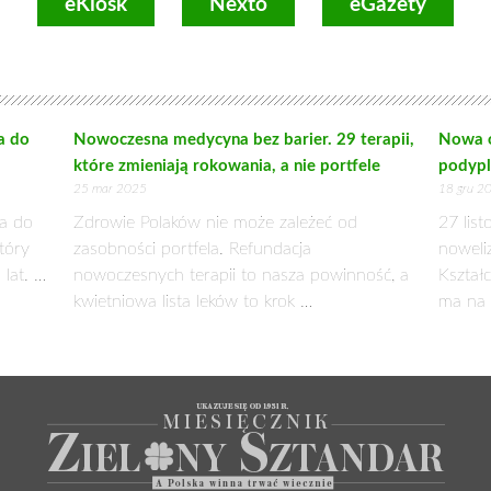
eKiosk
Nexto
eGazety
a do
Nowoczesna medycyna bez barier. 29 terapii,
Nowa o
które zmieniają rokowania, a nie portfele
podyp
25 mar 2025
18 gru 2
ca do
Zdrowie Polaków nie może zależeć od
27 lis
tóry
zasobności portfela. Refundacja
noweli
 lat. …
nowoczesnych terapii to nasza powinność, a
Kształ
kwietniowa lista leków to krok …
ma na 