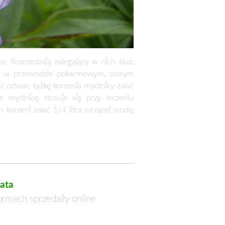
. Rozrzedzają zalegający w nich śluz,
ach w przewodzie pokarmowym, ostrym
ć odwar. Łyżkę korzenia mydlnicy zalać
e mydlnicę stosuje się przy leczeniu
 korzeni zalać 1/4 litra wrzącej wody,
ata
formach sprzedaży online