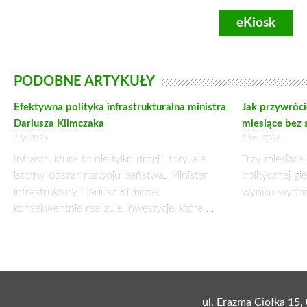
Podczas Zjazdu delegatami z Lubuskiego na Kongres zostali 
Kołodziej Zbigniew, Kucharska Barbara, Majewski Toma
Śmigielska Maria, Świrepo Jan, Urbaniak Anna.