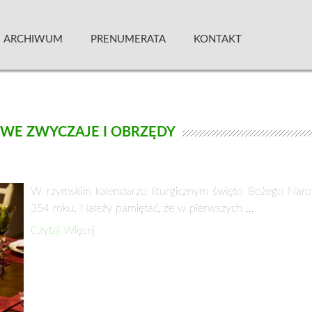
 Kwartalnik
ARCHIWUM
PRENUMERATA
KONTAKT
WE ZWYCZAJE I OBRZĘDY
W rzymskim kalendarzu liturgicznym święto Bożego Narod
354 roku. Należy pamiętać, że w pierwszych …
Czytaj Więcej