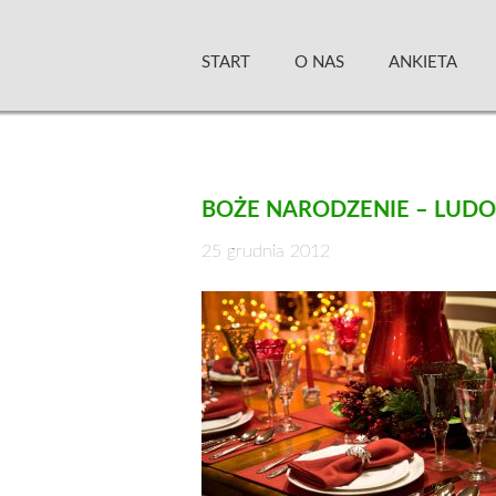
Skip
Zielony Sztandar –
to
START
O NAS
ANKIETA
content
BOŻE NARODZENIE – LUDO
25 grudnia 2012