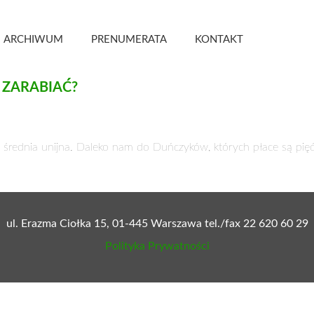
 Kwartalnik
ARCHIWUM
PRENUMERATA
KONTAKT
 ZARABIAĆ?
i średnia unijna. Daleko nam do Duńczyków, których płace są pię
ul. Erazma Ciołka 15, 01-445 Warszawa tel./fax 22 620 60 29
Polityka Prywatności