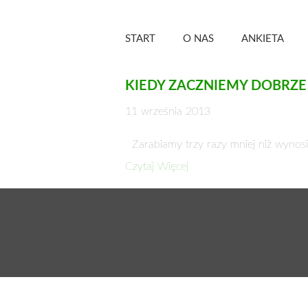
Skip
Zielony Sztandar –
to
START
O NAS
ANKIETA
content
KIEDY ZACZNIEMY DOBRZE
11 września 2013
Zarabiamy trzy razy mniej niż wynos
Czytaj Więcej