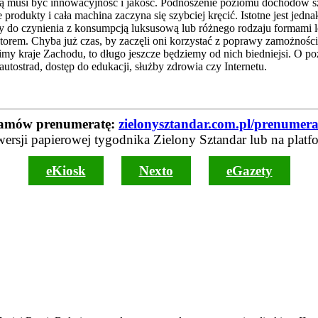
onią musi być innowacyjność i jakość. Podnoszenie poziomu dochodó
rodukty i cała machina zaczyna się szybciej kręcić. Istotne jest jedn
my do czynienia z konsumpcją luksusową lub różnego rodzaju formami l
otorem. Chyba już czas, by zaczęli oni korzystać z poprawy zamożnoś
kraje Zachodu, to długo jeszcze będziemy od nich biedniejsi. O poz
ostrad, dostęp do edukacji, służby zdrowia czy Internetu.
amów prenumeratę:
zielonysztandar.com.pl/prenumera
wersji papierowej tygodnika Zielony Sztandar lub na platf
eKiosk
Nexto
eGazety