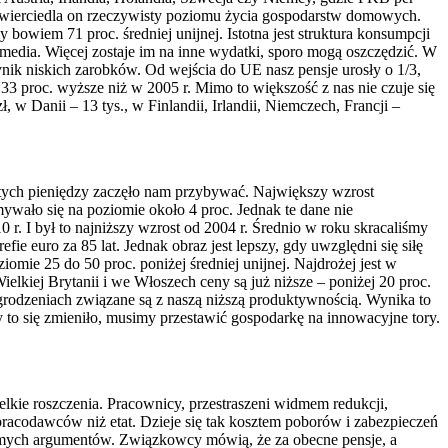
odzwierciedla on rzeczywisty poziomu życia gospodarstw domowych.
wiem 71 proc. średniej unijnej. Istotna jest struktura konsumpcji
media. Więcej zostaje im na inne wydatki, sporo mogą oszczędzić. W
ynik niskich zarobków. Od wejścia do UE nasz pensje urosły o 1/3,
o 33 proc. wyższe niż w 2005 r. Mimo to większość z nas nie czuje się
, w Danii – 13 tys., w Finlandii, Irlandii, Niemczech, Francji –
 tych pieniędzy zaczęło nam przybywać. Największy wzrost
ywało się na poziomie około 4 proc. Jednak te dane nie
r. I był to najniższy wzrost od 2004 r. Średnio w roku skracaliśmy
fie euro za 85 lat. Jednak obraz jest lepszy, gdy uwzględni się siłę
omie 25 do 50 proc. poniżej średniej unijnej. Najdrożej jest w
ielkiej Brytanii i we Włoszech ceny są już niższe – poniżej 20 proc.
agrodzeniach związane są z naszą niższą produktywnością. Wynika to
y to się zmieniło, musimy przestawić gospodarkę na innowacyjne tory.
kie roszczenia. Pracownicy, przestraszeni widmem redukcji,
pracodawców niż etat. Dzieje się tak kosztem poborów i zabezpieczeń
 samych argumentów. Związkowcy mówią, że za obecne pensje, a