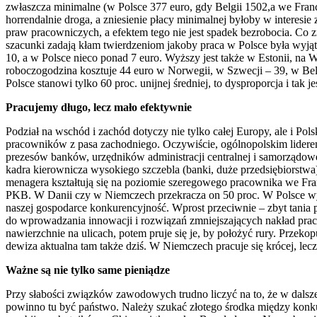
zwłaszcza minimalne (w Polsce 377 euro, gdy Belgii 1502,a we Francji
horrendalnie droga, a zniesienie płacy minimalnej byłoby w interesie
praw pracowniczych, a efektem tego nie jest spadek bezrobocia. Co zr
szacunki zadają kłam twierdzeniom jakoby praca w Polsce była wyją
10, a w Polsce nieco ponad 7 euro. Wyższy jest także w Estonii, na 
roboczogodzina kosztuje 44 euro w Norwegii, w Szwecji – 39, w Belg
Polsce stanowi tylko 60 proc. unijnej średniej, to dysproporcja i tak j
Pracujemy długo, lecz mało efektywnie
Podział na wschód i zachód dotyczy nie tylko całej Europy, ale i Po
pracowników z pasa zachodniego. Oczywiście, ogólnopolskim liderem 
prezesów banków, urzędników administracji centralnej i samorządow
kadra kierownicza wysokiego szczebla (banki, duże przedsiębiorstwa
menagera kształtują się na poziomie szeregowego pracownika we Franc
PKB. W Danii czy w Niemczech przekracza on 50 proc. W Polsce wyno
naszej gospodarce konkurencyjność. Wprost przeciwnie – zbyt tania
do wprowadzania innowacji i rozwiązań zmniejszających nakład pra
nawierzchnie na ulicach, potem pruje się je, by położyć rury. Przeko
dewiza aktualna tam także dziś. W Niemczech pracuje się krócej, lecz
Ważne są nie tylko same pieniądze
Przy słabości związków zawodowych trudno liczyć na to, że w dals
powinno tu być państwo. Należy szukać złotego środka między konkur