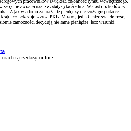
w szeregowych pracowników zwiększa chłonność rynku wewnętrznego,
ak, żeby nie zwiodła nas tzw. statystyka średnia. Wzrost dochodów w
okat. A jak wiadomo zamrażanie pieniędzy nie służy gospodarce.
ci kraju, co pokazuje wzrost PKB. Musimy jednak mieć świadomość,
iomie zamożności decydują nie same pieniądze, lecz warunki
ta
ormach sprzedaży online