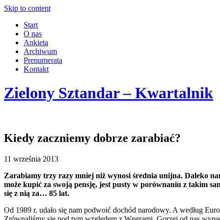
Skip to content
Start
O nas
Ankieta
Archiwum
Prenumerata
Kontakt
Zielony Sztandar – Kwartalnik
Kiedy zaczniemy dobrze zarabiać?
11 września 2013
Zarabiamy trzy razy mniej niż wynosi średnia unijna. Daleko nam 
może kupić za swoją pensję, jest pusty w porównaniu z takim sa
się z nią za… 85 lat.
Od 1989 r. udało się nam podwoić dochód narodowy. A według Eurost
Zrównaliśmy się pod tym względem z Węgrami. Gorzej od nas wypadły