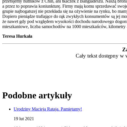
przebijemy hutników z Chin, ani tkaczek z Bangladeszu. Naszą br
a przez to poprawia koniunkturę. Firmy mają komu sprzedawać swoje p
grupie najbogatszej nie przekłada się na ożywienie na rynku, bo ma
Dopiero pieniądze trafiające do rąk zwykłych konsumentów są jej m
że nawet gdy pod względem wysokości dochodu narodowego dogonimy 
mieszkaniowe, liczba samochodów na 1000 mieszkańców, kilometry aut
Teresa Hurkała
Z
Cały tekst dostępny w 
Podobne artykuły
Urodziny Macieja Rataja. Pamiętamy!
19 lut 2021