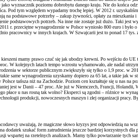
e się jako wyznacznik poziomu dobrobytu danego kraju. Nie do końca 
. Pod tym względem wypadamy trochę lepiej. W 2012 r. uzyskaliśmy bo
ają na podstawowe potrzeby – zakup żywności, opłaty za mieszkania i 
enie podstawowych potrzeb. Na inne nie zostaje już dużo. Taki jest w
 w 2011 r. przeciętne wynagrodzenie w Polsce wyniosło 800 euro i było 
ednio pracownicy w innych krajach. W Szwajcarii jest to ponad 17 tys. zł
w kieszeni mamy prawo czuć się jak ubodzy krewni. Po wejściu do UE
proc. W kolejnych latach tempo wzrostu wyhamowało, ale nadal utrzym
dzenia w sektorze publicznym zwiększyły się tylko o 1,9 proc. w 2010 
takie same wynagrodzenia uzyskamy dopiero za 65 lat, a takie jak w stre
lsce tańsza niż na Zachodzie. Poziom cen kształtuje się u nas na pozi
niej jest w Danii – 47 proc. Ale już w Niemczech, Francji, Holandii, W
zego płace u nas rosną tak wolno? Eksperci są zgodni – różnice w wyn
technologii produkcji, nowoczesnych maszyn i złej organizacji pracy. B
codawcy uważają, że magiczne słowo kryzys jest odpowiedzią na wszel
a dodatek szukać form zatrudnienia jeszcze bardziej korzystnych dla 
kusji wspartej na rzetelnych analizach. Mamy tylko powtarzanie tych