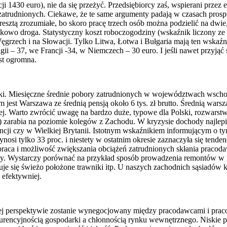
 1430 euro), nie da się przeżyć. Przedsiębiorcy zaś, wspierani przez 
 zatrudnionych. Ciekawe, że te same argumenty padają w czasach prospe
esztą zrozumiałe, bo skoro pracę trzech osób można podzielić na dwie, 
tkowo droga. Statystyczny koszt roboczogodziny (wskaźnik liczony ze
Węgrzech i na Słowacji. Tylko Litwa, Łotwa i Bułgaria mają ten wskaźn
ii – 37, we Francji -34, w Niemczech – 30 euro. I jeśli nawet przyj
est ogromna.
lski. Miesięczne średnie pobory zatrudnionych w województwach wschod
jest Warszawa ze średnią pensją około 6 tys. zł brutto. Średnią war
ej. Warto zwrócić uwagę na bardzo duże, typowe dla Polski, rozwars
) zarabia na poziomie kolegów z Zachodu. W kryzysie dochody najlepi
ji czy w Wielkiej Brytanii. Istotnym wskaźnikiem informującym o tym,
si tylko 33 proc. i niestety w ostatnim okresie zaznaczyła się tend
 praca i możliwość zwiększania obciążeń zatrudnionych skłania pracod
cy. Wystarczy porównać na przykład sposób prowadzenia remontów w N
puje się świeżo położone trawniki itp. U naszych zachodnich sąsiadów k
 efektywniej.
zej perspektywie zostanie wynegocjowany między pracodawcami i prac
encyjnością gospodarki a chłonnością rynku wewnętrznego. Niskie pen