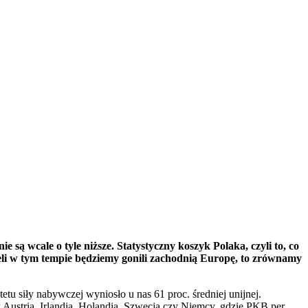
są wcale o tyle niższe. Statystyczny koszyk Polaka, czyli to, co
eli w tym tempie będziemy gonili zachodnią Europę, to zrównamy
 siły nabywczej wyniosło u nas 61 proc. średniej unijnej.
Austria, Irlandia, Holandia, Szwecja czy Niemcy, gdzie PKB per