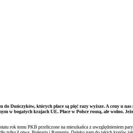
do Duńczyków, których płace są pięć razy wyższe. A ceny u nas nie 
mym w bogatych krajach UE. Płace w Polsce rosną, ale wolno. Jeż
atu rok temu PKB przeliczone na mieszkańca z uwzględnieniem parytetu
 tylko Łotwa, Bułgaria i Rumunia. Daleko nam do takich krajów jak 