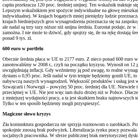
capita przekracza 120 proc. średniej unijnej. Ten wskaźnik traktuj
Lepszym wskaźnikiem jest spożycie indywidualne na głowę mieszkańca
indywidualnej. W krajach bogatych mniej pieniędzy ludzie przeznacz
krajach biedniejszych gros wynagrodzenia przeznacza się na zaspokoj
ale nadal są trzy razy niższe niż unijna średnia. Eurostat podaje, że
zamożna. I nie może to dziwić, gdy spojrzy się, ile na rękę dostają śr
ponad 9 tys. zł.
600 euro w portfelu
Obecnie średnia płaca w UE to 2177 euro. Z nieco ponad 600 euro 
zanotowaliśmy w 2008 r., czyli na początku kryzysu. Wynosił on 12 
uwzględniają inflacji. Gdy weźmiemy ją pod uwagę, to realne wynagro
dystans o 0,95 proc. Jeśli nadal w tym tempie będziemy gonili UE, to 
nabywczą naszych wynagrodzeń. Większość produktów i usług jest w Po
Szwajcarii i Norwegii – powyżej 50 proc. średniej dla UE. Niewiele ta
przeciętnej w UE. Nie jest więc tam dużo drożej niż w Polsce. Dlac
z mniejszej wydajności pracy, a ta jest skutkiem braku najnowszych 
Tylko w ten sposób będziemy mogli przyspieszyć.
Magiczne słowo kryzys
Zła koniunktura gospodarcza nie sprzyja rozmowom o zarobkach. Pra
spokojnie znoszą brak podwyżek. Liberalizacja rynku pracy pozwala n
socjalnych pracownika. W sferze publicznej brak merytorycznej dys