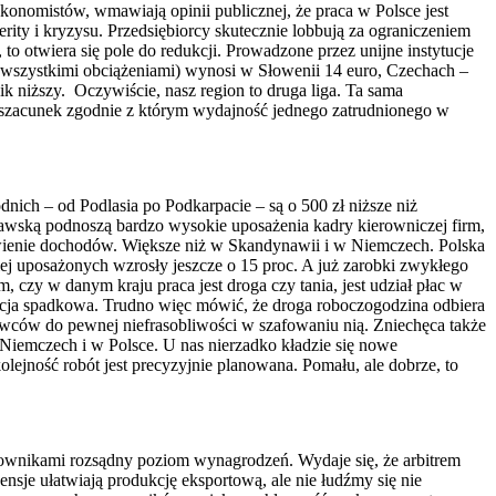
ekonomistów, wmawiają opinii publicznej, że praca w Polsce jest
rity i kryzysu. Przedsiębiorcy skutecznie lobbują za ograniczeniem
to otwiera się pole do redukcji. Prowadzone przez unijne instytucje
 wszystkimi obciążeniami) wynosi w Słowenii 14 euro, Czechach –
ik niższy. Oczywiście, nasz region to druga liga. Ta sama
ąć szacunek zgodnie z którym wydajność jednego zatrudnionego w
nich – od Podlasia po Podkarpacie – są o 500 zł niższe niż
szawską podnoszą bardzo wysokie uposażenia kadry kierowniczej firm,
twienie dochodów. Większe niż w Skandynawii i w Niemczech. Polska
ej uposażonych wzrosły jeszcze o 15 proc. A już zarobki zwykłego
 czy w danym kraju praca jest droga czy tania, jest udział płac w
encja spadkowa. Trudno więc mówić, że droga roboczogodzina odbiera
awców do pewnej niefrasobliwości w szafowaniu nią. Zniechęca także
iemczech i w Polsce. U nas nierzadko kładzie się nowe
olejność robót jest precyzyjnie planowana. Pomału, ale dobrze, to
ownikami rozsądny poziom wynagrodzeń. Wydaje się, że arbitrem
sje ułatwiają produkcję eksportową, ale nie łudźmy się nie