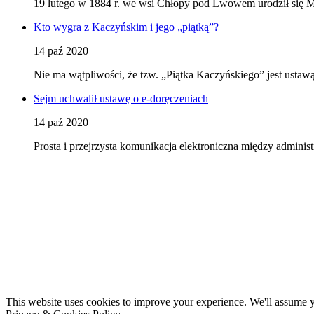
19 lutego w 1884 r. we wsi Chłopy pod Lwowem urodził się Ma
Kto wygra z Kaczyńskim i jego „piątką”?
14 paź 2020
Nie ma wątpliwości, że tzw. „Piątka Kaczyńskiego” jest ustaw
Sejm uchwalił ustawę o e-doręczeniach
14 paź 2020
Prosta i przejrzysta komunikacja elektroniczna między admini
This website uses cookies to improve your experience. We'll assume yo