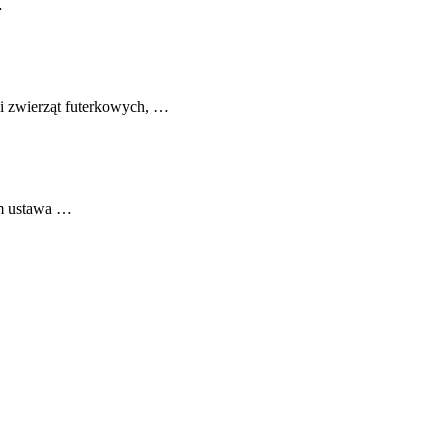
…
li zwierząt futerkowych, …
jm ustawa …