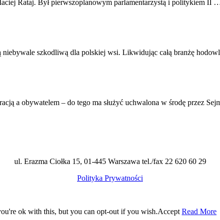
ciej Rataj. Był pierwszoplanowym parlamentarzystą i politykiem II 
ą niebywale szkodliwą dla polskiej wsi. Likwidując całą branżę hodow
stracją a obywatelem – do tego ma służyć uchwalona w środę przez Se
ul. Erazma Ciołka 15, 01-445 Warszawa tel./fax 22 620 60 29
Polityka Prywatności
u're ok with this, but you can opt-out if you wish.
Accept
Read More