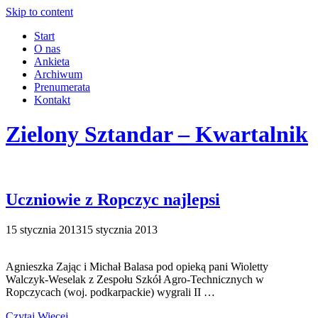
Skip to content
Start
O nas
Ankieta
Archiwum
Prenumerata
Kontakt
Zielony Sztandar – Kwartalnik
Uczniowie z Ropczyc najlepsi
15 stycznia 2013
15 stycznia 2013
Agnieszka Zając i Michał Balasa pod opieką pani Wioletty
Walczyk-Weselak z Zespołu Szkół Agro-Technicznych w
Ropczycach (woj. podkarpackie) wygrali II …
Czytaj Więcej