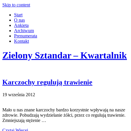
Skip to content
Start
O nas
Ankieta
Archiwum
Prenumerata
Kontakt
Zielony Sztandar – Kwartalnik
Karczochy regulują trawienie
19 września 2012
Mało u nas znane karczochy bardzo korzystnie wpływają na nasze
zdrowie. Pobudzają wydzielanie żółci, przez co regulują trawienie.
Zmniejszają stężenie …
Czytaj Więcej