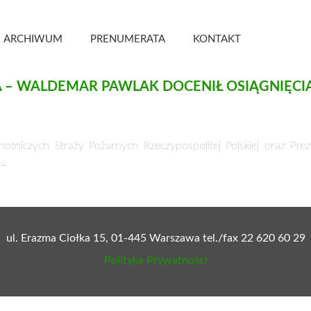
 Kwartalnik
ARCHIWUM
PRENUMERATA
KONTAKT
A – WALDEMAR PAWLAK DOCENIŁ OSIĄGNIĘC
niczych Straży Pożarnych Rzeczypospolitej Polskiej oraz Pre
 …
ul. Erazma Ciołka 15, 01-445 Warszawa tel./fax 22 620 60 29
Polityka Prywatności