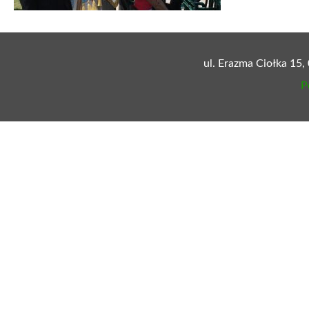
ul. Erazma Ciołka 15,
P