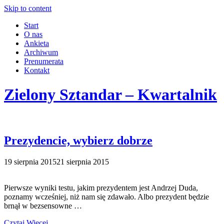
Skip to content
Start
O nas
Ankieta
Archiwum
Prenumerata
Kontakt
Zielony Sztandar – Kwartalnik
Prezydencie, wybierz dobrze
19 sierpnia 2015
21 sierpnia 2015
Pierwsze wyniki testu, jakim prezydentem jest Andrzej Duda,
poznamy wcześniej, niż nam się zdawało. Albo prezydent będzie
brnął w bezsensowne …
Czytaj Więcej