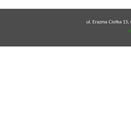
ul. Erazma Ciołka 15,
P