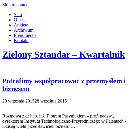
Skip to content
Start
O nas
Ankieta
Archiwum
Prenumerata
Kontakt
Zielony Sztandar – Kwartalnik
Potrafimy współpracować z przemysłem i
biznesem
28 września 2015
28 września 2015
Rozmowa z dr hab. inż. Piotrem Pasyniukiem – prof. nadzw.,
dyrektorem Instytutu Technologiczno-Przyrodniczego w Falentach •
Dzisiaj wielu przedstawicieli biznesu …