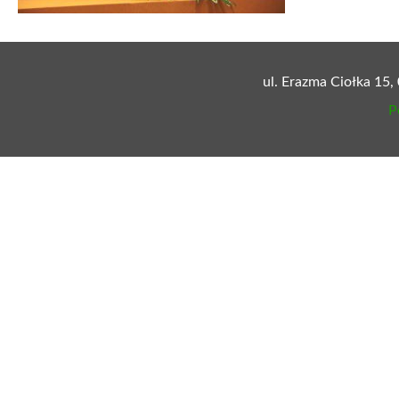
ul. Erazma Ciołka 15,
P