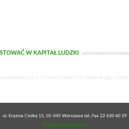
TOWAĆ W KAPITAŁ LUDZKI
e pokolenie jest o 1/3 mniej liczebne niż pokolenie jego rodzic
ul. Erazma Ciołka 15, 01-445 Warszawa tel./fax 22 620 60 29
Polityka Prywatności