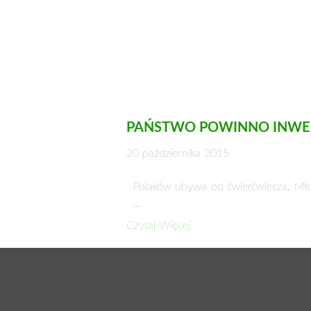
PAŃSTWO POWINNO INWES
20 października 2015
Polaków ubywa od ćwierćwiecza. Młod
…
Czytaj Więcej