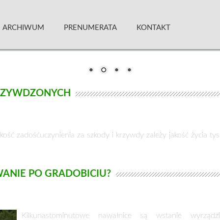
 Kwartalnik
ARCHIWUM
PRENUMERATA
KONTAKT
KRZYWDZONYCH
ć zadośćuczynienia za szkody i krzywdy zależy jakość życia tysi
ANIE PO GRADOBICIU?
Kilkunastominutowe nawałnice są wstanie wyrzą