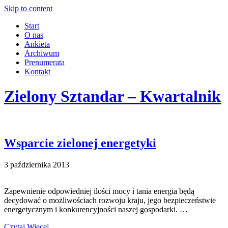
Skip to content
Start
O nas
Ankieta
Archiwum
Prenumerata
Kontakt
Zielony Sztandar – Kwartalnik
Wsparcie zielonej energetyki
3 października 2013
Zapewnienie odpowiedniej ilości mocy i tania energia będą
decydować o możliwościach rozwoju kraju, jego bezpieczeństwie
energetycznym i konkurencyjności naszej gospodarki. …
Czytaj Więcej