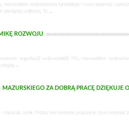
 marszałkiem województwa lubelskiego Nowa kadencja samorz
 pieniędzy unijnych. To …
MIKĘ ROZWOJU
zesem organizacji wojewódzkiej PSL, marszałkiem wojewódz
 odbędą …
 MAZURSKIEGO ZA DOBRĄ PRACĘ DZIĘKUJE
Mazurski Jacek Protas, bez podania przyczyny chce odwołać 