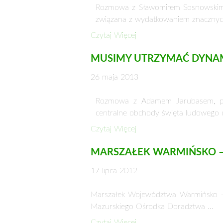
Rozmowa z Sławomirem Sosnowskim,
związana z wydatkowaniem znacznych
Czytaj Więcej
MUSIMY UTRZYMAĆ DYNA
26 maja 2013
Rozmowa z Adamem Jarubasem, pre
centralne obchody święta ludowego
Czytaj Więcej
MARSZAŁEK WARMIŃSKO –
17 lipca 2012
Marszałek Województwa Warmińsko – 
Mazurskiego Ośrodka Doradztwa …
Czytaj Więcej