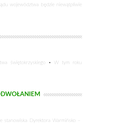
ądu województwa będzie niewątpliwie
twa świętokrzyskiego • W tym roku
 ODWOŁANIEM
ze stanowiska Dyrektora Warmińsko –