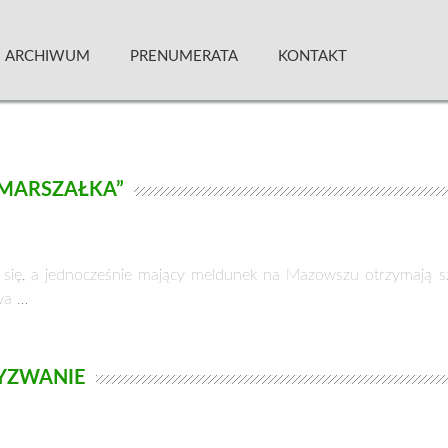
 Kwartalnik
ARCHIWUM
PRENUMERATA
KONTAKT
 MARSZAŁKA”
ący się, a jednocześnie mający meldunek na Mazowszu otrzymają
wa …
YZWANIE