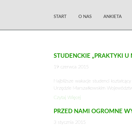
Skip
Zielony Sztandar –
to
START
O NAS
ANKIETA
content
STUDENCKIE „PRAKTYKI U
19 czerwca 2015
Najbliższe wakacje studenci kształc
Urzędzie Marszałkowskim Województ
Czytaj Więcej
PRZED NAMI OGROMNE W
3 stycznia 2015