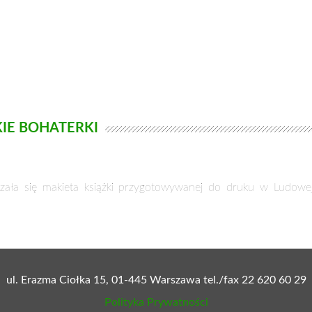
IE BOHATERKI
zała się makieta książki przygotowywanej do druku w Ludowej
ul. Erazma Ciołka 15, 01-445 Warszawa tel./fax 22 620 60 29
Polityka Prywatności