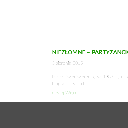
NIEZŁOMNE – PARTYZANCK
3 sierpnia 2015
Przed ćwierćwieczem, w 1989 r., uka
biograficzny ruchu …
Czytaj Więcej