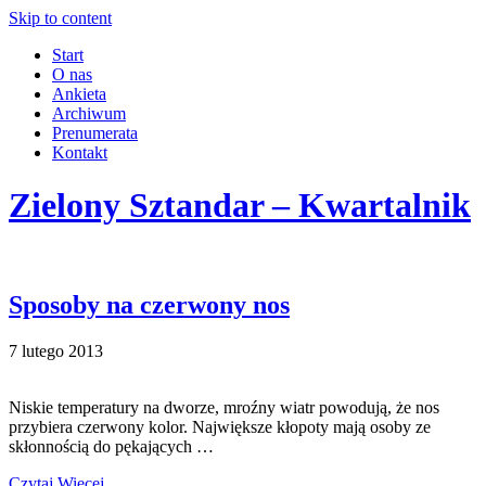
Skip to content
Start
O nas
Ankieta
Archiwum
Prenumerata
Kontakt
Zielony Sztandar – Kwartalnik
Sposoby na czerwony nos
7 lutego 2013
Niskie temperatury na dworze, mroźny wiatr powodują, że nos
przybiera czerwony kolor. Największe kłopoty mają osoby ze
skłonnością do pękających …
Czytaj Więcej