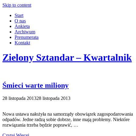
Skip to content
Start
O nas
Ankieta
Archiwum
Prenumerata
Kontakt
Zielony Sztandar – Kwartalnik
Śmieci warte miliony
28 listopada 2013
28 listopada 2013
Nowa ustawa nałożyła na samorządy obowiązek zagospodarowania
odpadów. Jedne radzą sobie dobrze, inne mają problemy. Niektóre
rozwiązania trzeba będzie poprawić, …
Czytaj Więcej