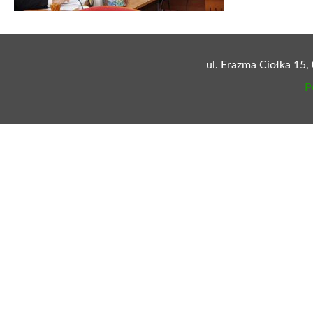
ul. Erazma Ciołka 15,
P