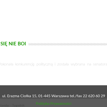
IĘ NIE BOI
okonała konkurencję polityczną i została wybrana na senator
ul. Erazma Ciołka 15, 01-445 Warszawa tel./fax 22 620 60 29
Polityka Prywatności