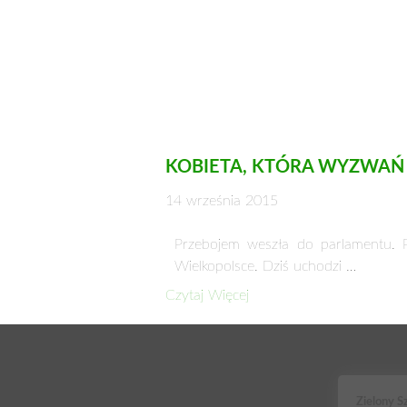
KOBIETA, KTÓRA WYZWAŃ S
14 września 2015
Przebojem weszła do parlamentu. P
Wielkopolsce. Dziś uchodzi …
Czytaj Więcej