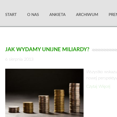
Skip
Zielony Sztandar – Kwartalnik
to
START
O NAS
ANKIETA
ARCHIWUM
PRE
content