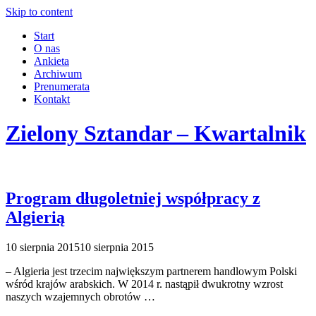
Skip to content
Start
O nas
Ankieta
Archiwum
Prenumerata
Kontakt
Zielony Sztandar – Kwartalnik
Program długoletniej współpracy z
Algierią
10 sierpnia 2015
10 sierpnia 2015
– Algieria jest trzecim największym partnerem handlowym Polski
wśród krajów arabskich. W 2014 r. nastąpił dwukrotny wzrost
naszych wzajemnych obrotów …