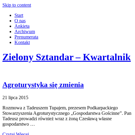
Skip to content
Start
O nas
Ankieta
Archiwum
Prenumerata
Kontakt
Zielony Sztandar – Kwartalnik
Agroturystyka się zmienia
21 lipca 2015
Rozmowa z Tadeuszem Tupajem, prezesem Podkarpackiego
Stowarzyszenia Agroturystycznego „Gospodarstwa Gościnne”. Pan
Tadeusz prowadzi również wraz z żoną Czesławą własne
gospodarstwo …
Czytaj Więcej