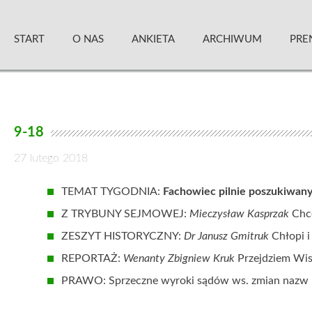
Skip
Zielony Sztandar – Kwartalnik
to
START
O NAS
ANKIETA
ARCHIWUM
PRE
content
9-18
27 lutego 2018
TEMAT TYGODNIA:
Fachowiec pilnie poszukiwan
Z TRYBUNY SEJMOWEJ:
Mieczysław Kasprzak
Chce
ZESZYT HISTORYCZNY:
Dr Janusz Gmitruk
Chłopi i
REPORTAŻ:
Wenanty Zbigniew Kruk
Przejdziem Wis
PRAWO: Sprzeczne wyroki sądów ws. zmian nazw 