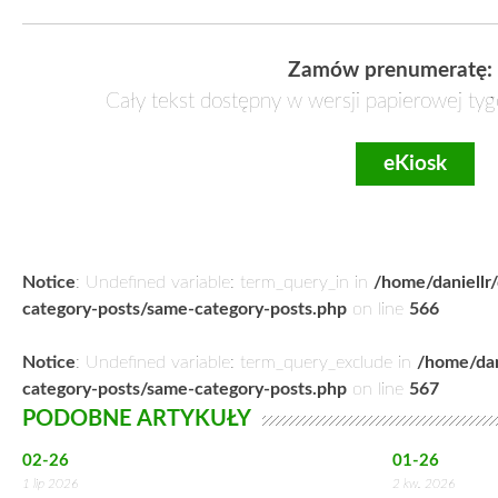
Zamów prenumeratę:
Cały tekst dostępny w wersji papierowej tyg
eKiosk
Notice
: Undefined variable: term_query_in in
/home/daniellr
category-posts/same-category-posts.php
on line
566
Notice
: Undefined variable: term_query_exclude in
/home/dan
category-posts/same-category-posts.php
on line
567
PODOBNE ARTYKUŁY
02-26
01-26
1 lip 2026
2 kw. 2026