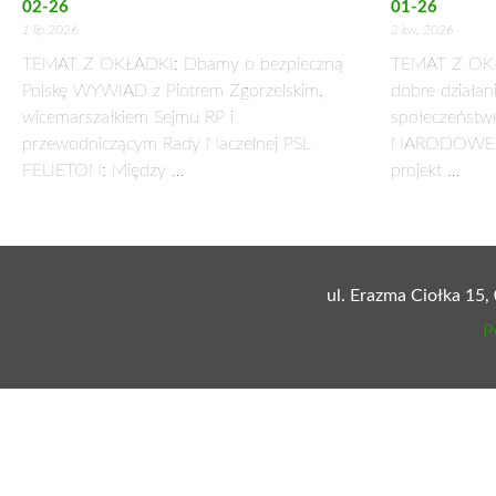
8-18
21 lutego 2018
TEMAT TYGODNIA:
Trzeba obronić Wspólną Politykę Rolną
FELIETON: